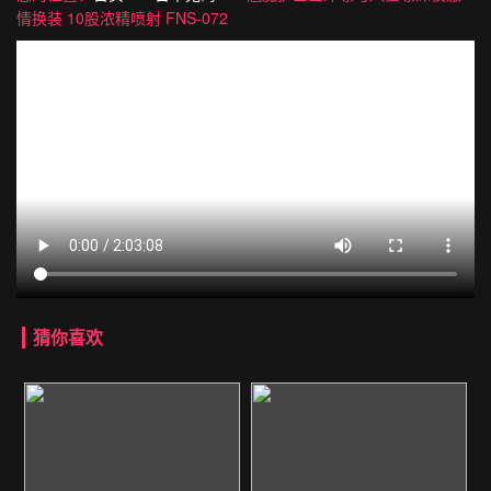
情换装 10股浓精喷射 FNS-072
猜你喜欢